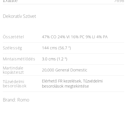
Dante
7698
Dekoratív Szövet
Összetétel
47% CO 24% VI 16% PC 9% LI 4% PA
Szélesség
144 cms (56.7 ")
Mintaismétlődés
3.0 cms (1.2 ")
Martindale
20,000 General Domestic
kopásteszt
Elérhető FR kezelések, Tűzvédelmi
Tűzvédelmi
besorolások
besorolások megtekintése
Brand: Romo