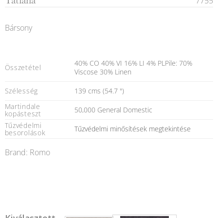
Tatiana
7755
Bársony
40% CO 40% VI 16% LI 4% PLPile: 70%
Összetétel
Viscose 30% Linen
Szélesség
139 cms (54.7 ")
Martindale
50,000 General Domestic
kopásteszt
Tűzvédelmi
Tűzvédelmi minősítések megtekintése
besorolások
Brand: Romo
Kiválasztott