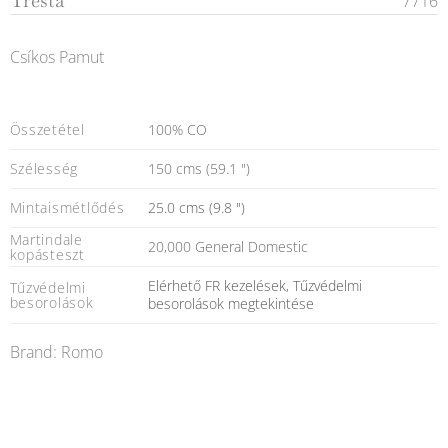
Tresta
7716
Csíkos Pamut
Összetétel
100% CO
Szélesség
150 cms (59.1 ")
Mintaismétlődés
25.0 cms (9.8 ")
Martindale
20,000 General Domestic
kopásteszt
Elérhető FR kezelések, Tűzvédelmi
Tűzvédelmi
besorolások
besorolások megtekintése
Brand: Romo