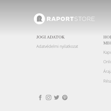
JOGI ADATOK
HO
ME
Adatvédelmi nyilatkozat
Kapc
Onli
Áraj
Rész