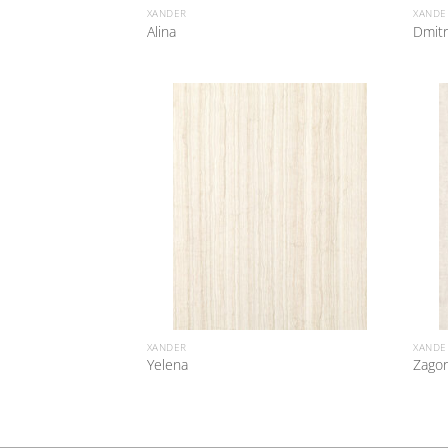
XANDER
XANDE
Alina
Dmitr
XANDER
XANDE
Yelena
Zagor