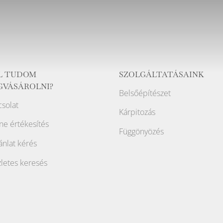
L TUDOM
SZOLGÁLTATÁSAINK
GVÁSÁROLNI?
Belsőépítészet
solat
Kárpitozás
ne értékesítés
Függönyözés
ánlat kérés
letes keresés