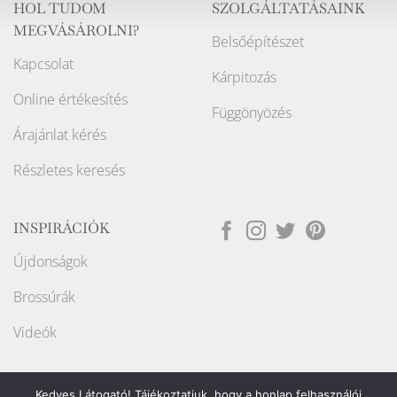
HOL TUDOM
SZOLGÁLTATÁSAINK
MEGVÁSÁROLNI?
Belsőépítészet
Kapcsolat
Kárpitozás
Online értékesítés
Függönyözés
Árajánlat kérés
Részletes keresés
INSPIRÁCIÓK
Újdonságok
Brossúrák
Videók
Kedves Látogató! Tájékoztatjuk, hogy a honlap felhasználói