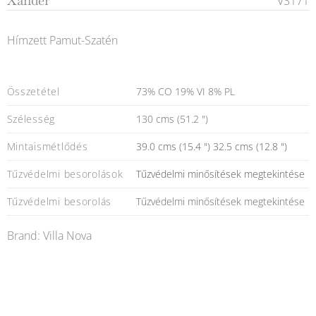
Xander
V3171
Hímzett Pamut-Szatén
Összetétel
73% CO 19% VI 8% PL
Szélesség
130 cms (51.2 ")
Mintaismétlődés
39.0 cms (15.4 ") 32.5 cms (12.8 ")
Tűzvédelmi besorolások
Tűzvédelmi minősítések megtekintése
Tűzvédelmi besorolás
Tűzvédelmi minősítések megtekintése
Brand: Villa Nova