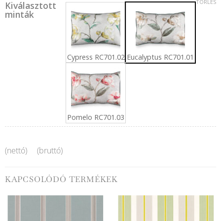
TÖRLÉS
Kiválasztott
minták
Cypress RC701.02
Eucalyptus RC701.01
Pomelo RC701.03
(nettó)
(bruttó)
KAPCSOLÓDÓ TERMÉKEK