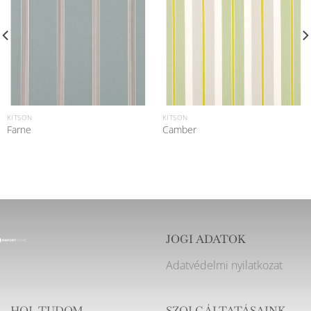
KITSON
KITSON
Farne
Camber
JOGI ADATOK
Adatvédelmi nyilatkozat
HOL TUDOM
SZOLGÁLTATÁSAINK