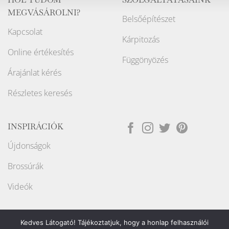
MEGVÁSÁROLNI?
Belsőépítészet
Kapcsolat
Kárpitozás
Online értékesítés
Függönyözés
Árajánlat kérés
Részletes keresés
INSPIRÁCIÓK
Újdonságok
Brossúrák
Videók
Kedves Látogató! Tájékoztatjuk, hogy a honlap felhasználói