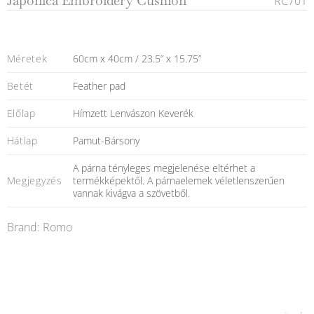
Japonica Embroidery Cushion
RC701
Méretek
60cm x 40cm / 23.5” x 15.75”
Betét
Feather pad
Előlap
Hímzett Lenvászon Keverék
Hátlap
Pamut-Bársony
A párna tényleges megjelenése eltérhet a
Megjegyzés
termékképektől. A párnaelemek véletlenszerűen
vannak kivágva a szövetből.
Brand: Romo