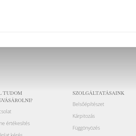
L TUDOM
SZOLGÁLTATÁSAINK
GVÁSÁROLNI?
Belsőépítészet
solat
Kárpitozás
ne értékesítés
Függönyözés
ánlat kérés