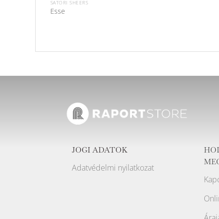
SATORI SHEERS
Esse
JOGI ADATOK
HO
ME
Adatvédelmi nyilatkozat
Kapc
Onli
Áraj