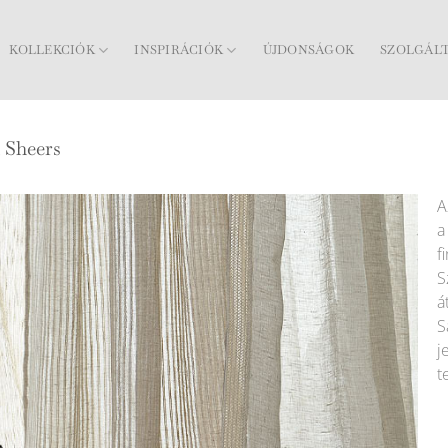
KOLLEKCIÓK
INSPIRÁCIÓK
ÚJDONSÁGOK
SZOLGÁL
 Sheers
A
a
f
S
á
S
j
t