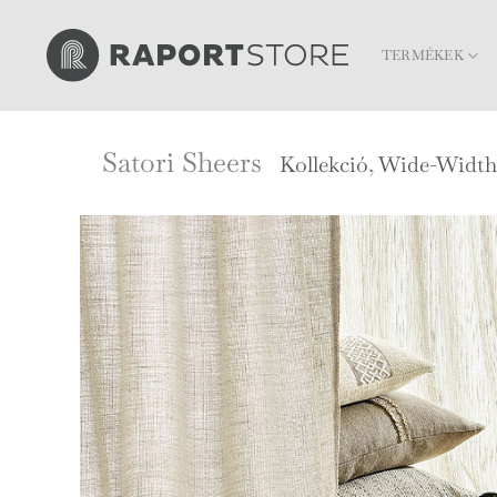
Skip
to
TERMÉKEK
content
Satori Sheers
Kollekció
,
Wide-Width