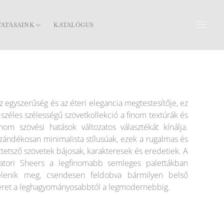
TATÁSAINK
KATALÓGUS
z egyszerűség és az éteri elegancia megtestesítője, ez
 széles szélességű szövetkollekció a finom textúrák és
inom szövési hatások változatos választékát kínálja.
zándékosan minimalista stílusúak, ezek a rugalmas és
ttetsző szövetek bájosak, karakteresek és eredetiek. A
atori Sheers a legfinomabb semleges palettákban
elenik meg, csendesen feldobva bármilyen belső
eret a leghagyományosabbtól a legmodernebbig.