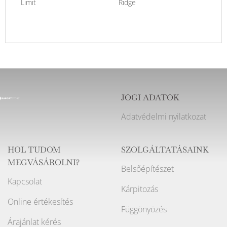
Limit
Ridge
JOGI ADATOK
Adatvédelmi nyilatkozat
HOL TUDOM
SZOLGÁLTATÁSAINK
MEGVÁSÁROLNI?
Belsőépítészet
Kapcsolat
Kárpitozás
Online értékesítés
Függönyözés
Árajánlat kérés