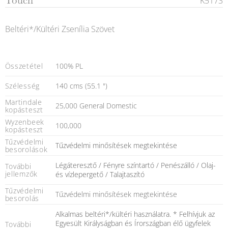
Touch
K5173
Beltéri*/Kültéri Zsenília Szövet
Összetétel
100% PL
Szélesség
140 cms (55.1 ")
Martindale
25,000 General Domestic
kopásteszt
Wyzenbeek
100,000
kopásteszt
Tűzvédelmi
Tűzvédelmi minősítések megtekintése
besorolások
Légáteresztő / Fényre színtartó / Penészálló / Olaj-
További
jellemzők
és vízlepergető / Talajtaszító
Tűzvédelmi
Tűzvédelmi minősítések megtekintése
besorolás
Alkalmas beltéri*/kültéri használatra. * Felhívjuk az
Egyesült Királyságban és Írországban élő ügyfelek
További