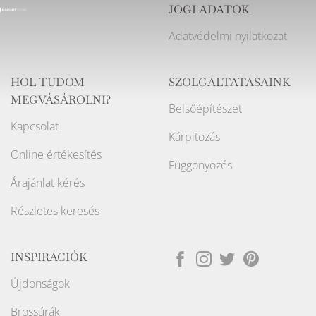
JOGI ADATOK
Adatvédelmi nyilatkozat
HOL TUDOM
SZOLGÁLTATÁSAINK
MEGVÁSÁROLNI?
Belsőépítészet
Kapcsolat
Kárpitozás
Online értékesítés
Függönyözés
Árajánlat kérés
Részletes keresés
INSPIRÁCIÓK
Újdonságok
Brossúrák