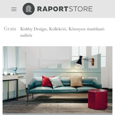
Skip
to
content
Grain
Kirkby Design
,
Kollekció
,
Könnyen tisztítható
műbőr