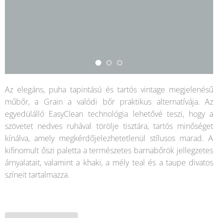
Az elegáns, puha tapintású és tartós vintage megjelenésű
műbőr, a Grain a valódi bőr praktikus alternatívája. Az
egyedülálló EasyClean technológia lehetővé teszi, hogy a
szövetet nedves ruhával törölje tisztára, tartós minőséget
kínálva, amely megkérdőjelezhetetlenül stílusos marad. A
kifinomult őszi paletta a természetes barnabőrök jellegzetes
árnyalatait, valamint a khaki, a mély teal és a taupe divatos
színeit tartalmazza.