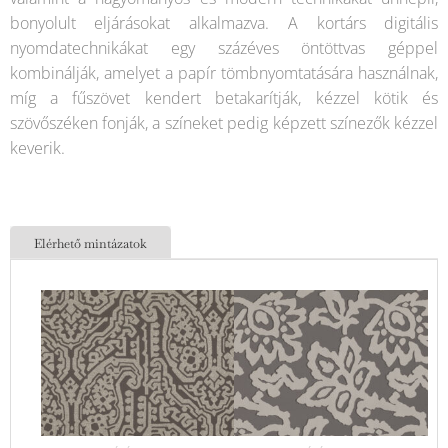
bonyolult eljárásokat alkalmazva. A kortárs digitális
nyomdatechnikákat egy százéves öntöttvas géppel
kombinálják, amelyet a papír tömbnyomtatására használnak,
míg a fűszövet kendert betakarítják, kézzel kötik és
szövőszéken fonják, a színeket pedig képzett színezők kézzel
keverik.
Elérhető mintázatok