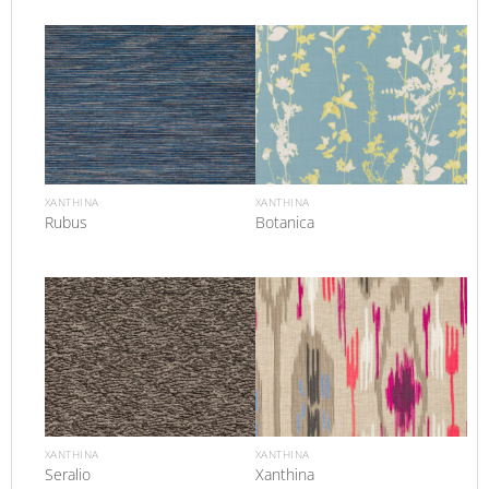
XANTHINA
XANTHINA
Rubus
Botanica
XANTHINA
XANTHINA
Seralio
Xanthina