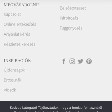
MEGVÁSÁROLNI?
Belsőépítészet
Kapcsolat
Kárpitozás
Online értékesítés
Függönyözés
Árajánlat kérés
Részletes keresés
INSPIRÁCIÓK
Újdonságok
Brossúrák
Videók
Kedves Látogató! Tájékoztatjuk, hogy a honlap felhasználói