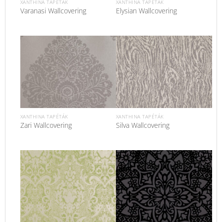
XANTHINA TAPÉTÁK
XANTHINA TAPÉTÁK
Varanasi Wallcovering
Elysian Wallcovering
XANTHINA TAPÉTÁK
XANTHINA TAPÉTÁK
Zari Wallcovering
Silva Wallcovering