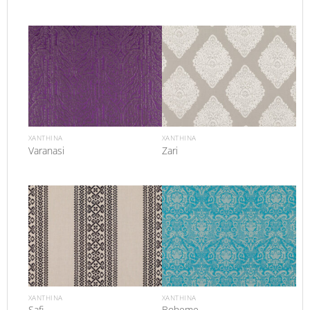
XANTHINA
XANTHINA
Varanasi
Zari
XANTHINA
XANTHINA
Safi
Boheme