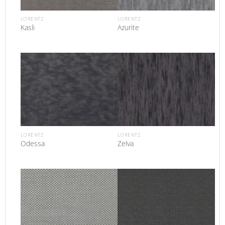
LORENTZ
LORENTZ
Kasli
Azurite
LORENTZ
LORENTZ
Odessa
Zelva