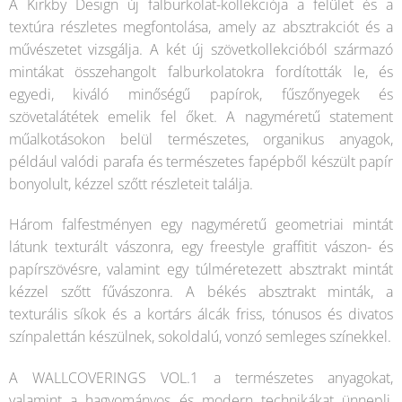
A Kirkby Design új falburkolat-kollekciója a felület és a
textúra részletes megfontolása, amely az absztrakciót és a
művészetet vizsgálja. A két új szövetkollekcióból származó
mintákat összehangolt falburkolatokra fordították le, és
egyedi, kiváló minőségű papírok, fűszőnyegek és
szövetalátétek emelik fel őket. A nagyméretű statement
műalkotásokon belül természetes, organikus anyagok,
például valódi parafa és természetes fapépből készült papír
bonyolult, kézzel szőtt részleteit találja.
Három falfestményen egy nagyméretű geometriai mintát
látunk texturált vászonra, egy freestyle graffitit vászon- és
papírszövésre, valamint egy túlméretezett absztrakt mintát
kézzel szőtt fűvászonra. A békés absztrakt minták, a
texturális síkok és a kortárs álcák friss, tónusos és divatos
színpalettán készülnek, sokoldalú, vonzó semleges színekkel.
A WALLCOVERINGS VOL.1 a természetes anyagokat,
valamint a hagyományos és modern technikákat ünnepli,