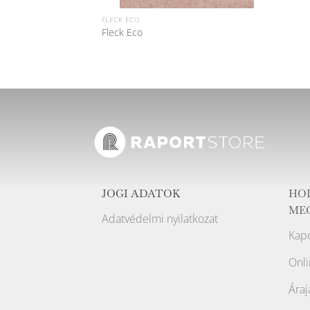
FLECK ECO
Fleck Eco
JOGI ADATOK
HO
ME
Adatvédelmi nyilatkozat
Kapc
Onli
Áraj