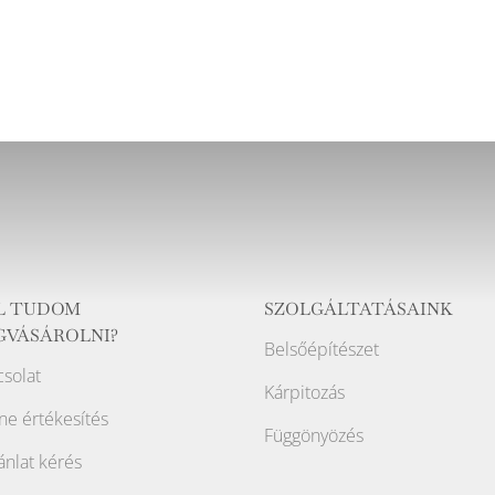
L TUDOM
SZOLGÁLTATÁSAINK
GVÁSÁROLNI?
Belsőépítészet
solat
Kárpitozás
ne értékesítés
Függönyözés
ánlat kérés