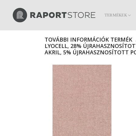
Skip
to
TERMÉKEK
content
TOVÁBBI INFORMÁCIÓK TERMÉK
LYOCELL, 28% ÚJRAHASZNOSÍTOT
AKRIL, 5% ÚJRAHASZNOSÍTOTT PO