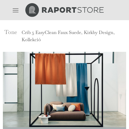
Skip
to
content
Tone
Crib 5 EasyClean Faux Suede
,
Kirkby Design
,
Kollekció