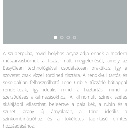
A szuperpuha, rövid bolyhos anyag adja ennek a modern
műszarvasbőrnek a tiszta, matt megjelenését, amely az
EasyClean technológiával csodálatosan praktikus, így a
szövetet csak vízzel törölheti tisztára. A rendkívül tartós és
sokoldalúan felhasználható Tone Crib 5 tűzgátló hátlappal
rendelkezik, így ideális mind a háztartási, mind a
szerződéses alkalmazásokhoz. A kifinomult színek széles
skálájából választhat, beleértve a pala kék, a rubin és a
szüreti arany új árnyalatait, a Tone ideális a
színkombinációhoz és a tökéletes tapintású érintés
hozzáadásához.