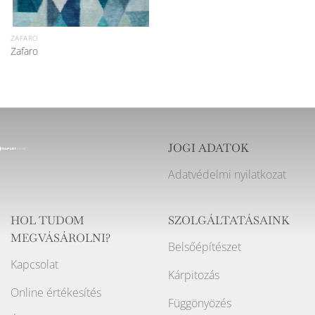
ZAFARO
Zafaro
JOGI ADATOK
Adatvédelmi nyilatkozat
HOL TUDOM
SZOLGÁLTATÁSAINK
MEGVÁSÁROLNI?
Belsőépítészet
Kapcsolat
Kárpitozás
Online értékesítés
Függönyözés