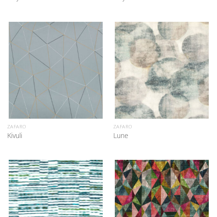
ZAFARO
ZAFARO
Kivuli
Lune