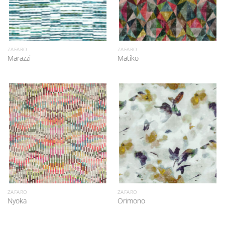
ZAFARO
ZAFARO
Marazzi
Matiko
ZAFARO
ZAFARO
Nyoka
Orimono