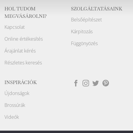
HOL TUDOM
SZOLGÁLTATÁSAINK
MEGVÁSÁROLNI?
Belsőépítészet
Kapcsolat
Kárpitozás
Online értékesítés
Függönyözés
Árajánlat kérés
Részletes keresés
INSPIRÁCIÓK
Újdonságok
Brossúrák
Videók