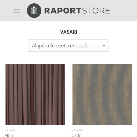
Skip
to
content
VASARI
VASARI
VASARI
Aldo
Carlo