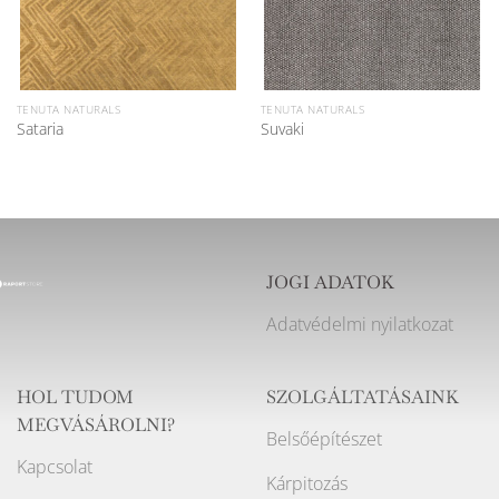
TENUTA NATURALS
TENUTA NATURALS
Sataria
Suvaki
JOGI ADATOK
Adatvédelmi nyilatkozat
HOL TUDOM
SZOLGÁLTATÁSAINK
MEGVÁSÁROLNI?
Belsőépítészet
Kapcsolat
Kárpitozás