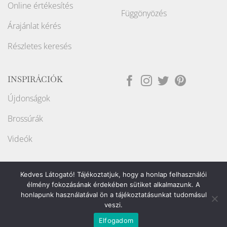
Online értékesítés
Függönyözés
Árajánlat kérés
Részletes keresés
INSPIRÁCIÓK
Újdonságok
Brossúrák
Videók
Kedves Látogató! Tájékoztatjuk, hogy a honlap felhasználói
élmény fokozásának érdekében sütiket alkalmazunk. A
honlapunk használatával ön a tájékoztatásunkat tudomásul
Weboldalt készítette:
veszi.
Elfogadom
Copyright ©2026
Raport Store