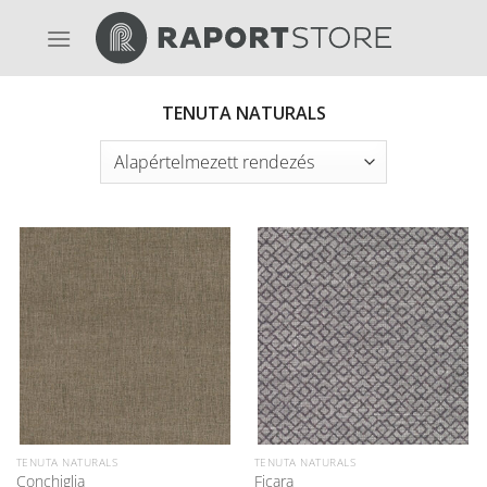
Skip
to
content
TENUTA NATURALS
TENUTA NATURALS
TENUTA NATURALS
Conchiglia
Ficara