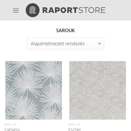
Skip
to
content
SAROUK
SAROUK
SAROUK
Camansi
Escher