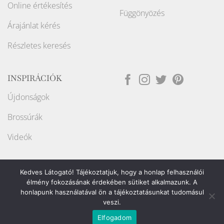
Online értékesítés
Függönyözés
Árajánlat kérés
Részletes keresés
INSPIRÁCIÓK
Újdonságok
Brossúrák
Videók
Kedves Látogató! Tájékoztatjuk, hogy a honlap felhasználói
élmény fokozásának érdekében sütiket alkalmazunk. A
honlapunk használatával ön a tájékoztatásunkat tudomásul
Weboldalt készítette:
veszi.
Elfogadom
Copyright ©2026
Raport Store