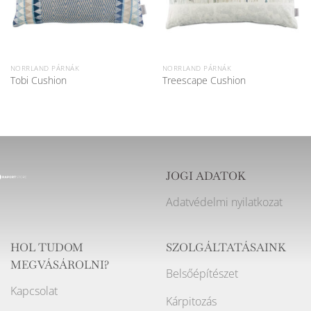
NORRLAND PÁRNÁK
NORRLAND PÁRNÁK
Tobi Cushion
Treescape Cushion
JOGI ADATOK
Adatvédelmi nyilatkozat
HOL TUDOM
SZOLGÁLTATÁSAINK
MEGVÁSÁROLNI?
Belsőépítészet
Kapcsolat
Kárpitozás