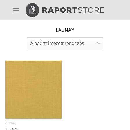
Skip
to
content
LAUNAY
LAUNAY
Launay