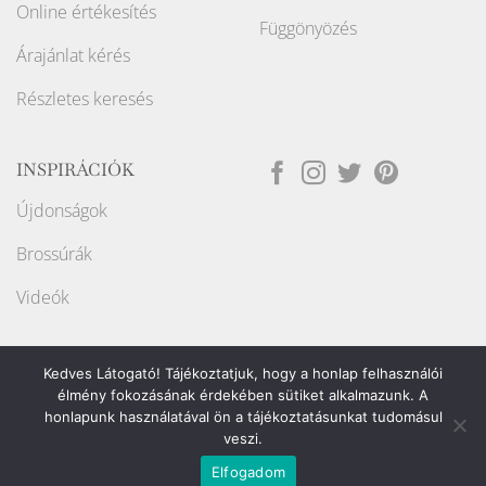
Online értékesítés
Függönyözés
Árajánlat kérés
Részletes keresés
INSPIRÁCIÓK
Újdonságok
Brossúrák
Videók
Kedves Látogató! Tájékoztatjuk, hogy a honlap felhasználói
élmény fokozásának érdekében sütiket alkalmazunk. A
honlapunk használatával ön a tájékoztatásunkat tudomásul
Weboldalt készítette:
veszi.
Elfogadom
Copyright ©2026
Raport Store