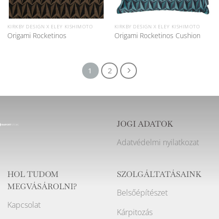
KIRKBY DESIGN X ELEY KISHIMOTO
KIRKBY DESIGN X ELEY KISHIMOTO
Origami Rocketinos
Origami Rocketinos Cushion
1
2
JOGI ADATOK
Adatvédelmi nyilatkozat
HOL TUDOM
SZOLGÁLTATÁSAINK
MEGVÁSÁROLNI?
Belsőépítészet
Kapcsolat
Kárpitozás