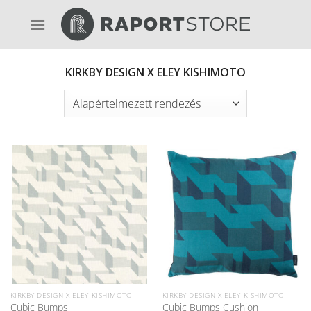
Skip
to
content
KIRKBY DESIGN X ELEY KISHIMOTO
KIRKBY DESIGN X ELEY KISHIMOTO
KIRKBY DESIGN X ELEY KISHIMOTO
Cubic Bumps
Cubic Bumps Cushion