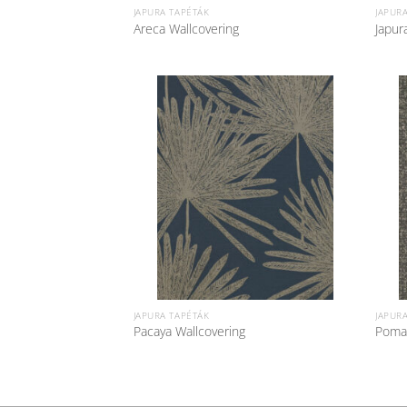
JAPURA TAPÉTÁK
JAPUR
Areca Wallcovering
Japur
JAPURA TAPÉTÁK
JAPUR
Pacaya Wallcovering
Pomac