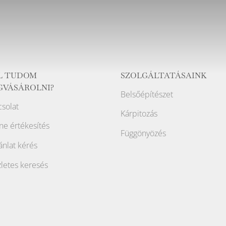
L TUDOM
SZOLGÁLTATÁSAINK
GVÁSÁROLNI?
Belsőépítészet
solat
Kárpitozás
ne értékesítés
Függönyözés
ánlat kérés
letes keresés