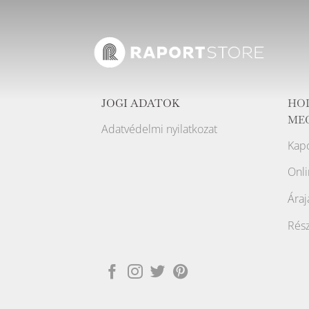
JOGI ADATOK
HO
ME
Adatvédelmi nyilatkozat
Kapc
Onli
Áraj
Rész