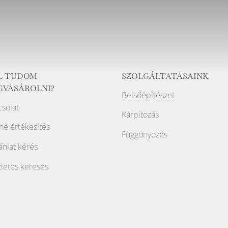
L TUDOM
SZOLGÁLTATÁSAINK
GVÁSÁROLNI?
Belsőépítészet
solat
Kárpitozás
ne értékesítés
Függönyözés
ánlat kérés
letes keresés