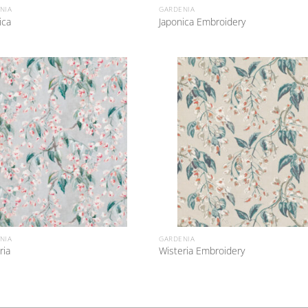
NIA
GARDENIA
ica
Japonica Embroidery
NIA
GARDENIA
ria
Wisteria Embroidery