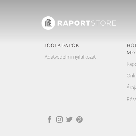
JOGI ADATOK
HO
ME
Adatvédelmi nyilatkozat
Kapc
Onli
Áraj
Rész