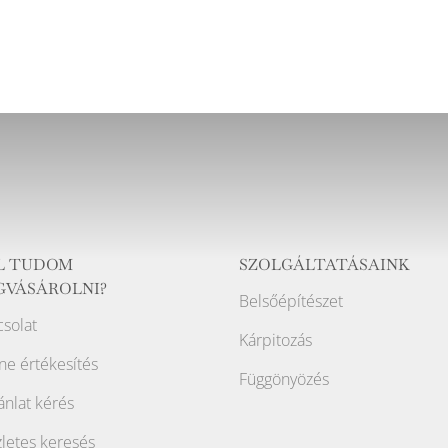
L TUDOM
SZOLGÁLTATÁSAINK
GVÁSÁROLNI?
Belsőépítészet
solat
Kárpitozás
ne értékesítés
Függönyözés
ánlat kérés
letes keresés