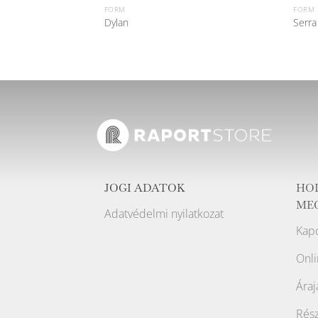
FORM
FORM
Dylan
Serra
JOGI ADATOK
HO
ME
Adatvédelmi nyilatkozat
Kapc
Onli
Áraj
Rész