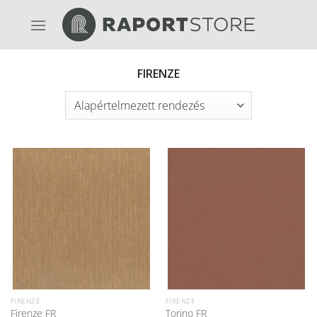
Skip
to
content
FIRENZE
FIRENZE
FIRENZE
Firenze FR
Torino FR