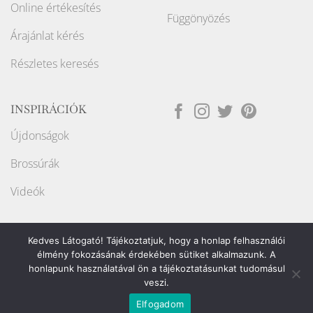
Online értékesítés
Függönyözés
Árajánlat kérés
Részletes keresés
INSPIRÁCIÓK
Újdonságok
Brossúrák
Videók
Kedves Látogató! Tájékoztatjuk, hogy a honlap felhasználói
élmény fokozásának érdekében sütiket alkalmazunk. A
honlapunk használatával ön a tájékoztatásunkat tudomásul
Weboldalt készítette:
veszi.
Elfogadom
Copyright ©2026
Raport Store