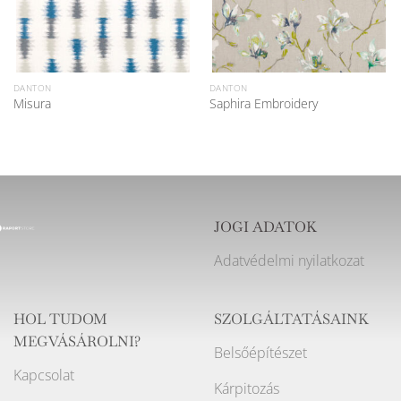
DANTON
DANTON
Misura
Saphira Embroidery
JOGI ADATOK
Adatvédelmi nyilatkozat
HOL TUDOM
SZOLGÁLTATÁSAINK
MEGVÁSÁROLNI?
Belsőépítészet
Kapcsolat
Kárpitozás