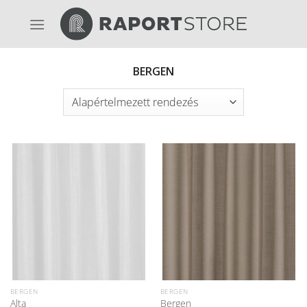
Skip
to
content
BERGEN
BERGEN
BERGEN
Alta
Bergen