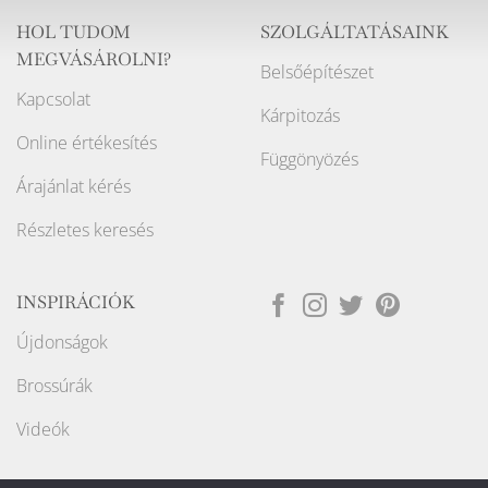
HOL TUDOM
SZOLGÁLTATÁSAINK
MEGVÁSÁROLNI?
Belsőépítészet
Kapcsolat
Kárpitozás
Online értékesítés
Függönyözés
Árajánlat kérés
Részletes keresés
INSPIRÁCIÓK
Újdonságok
Brossúrák
Videók