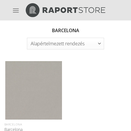
Skip
to
content
BARCELONA
BARCELONA
Barcelona