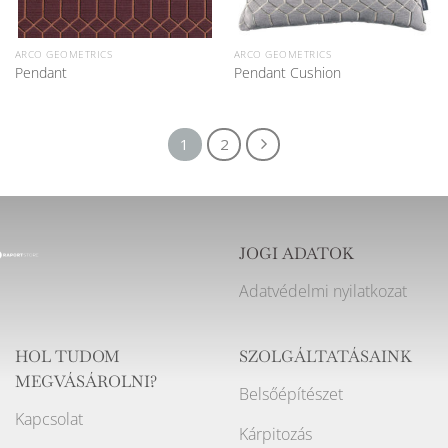
ARCO GEOMETRICS
ARCO GEOMETRICS
Pendant
Pendant Cushion
1
2
JOGI ADATOK
Adatvédelmi nyilatkozat
HOL TUDOM
SZOLGÁLTATÁSAINK
MEGVÁSÁROLNI?
Belsőépítészet
Kapcsolat
Kárpitozás