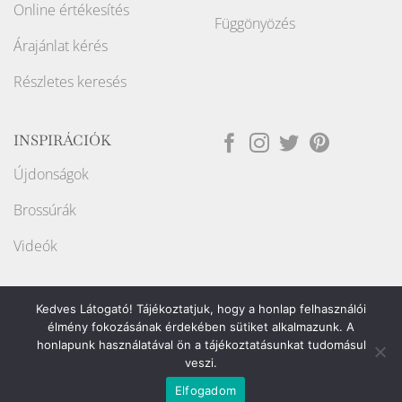
Online értékesítés
Függönyözés
Árajánlat kérés
Részletes keresés
INSPIRÁCIÓK
Újdonságok
Brossúrák
Videók
Kedves Látogató! Tájékoztatjuk, hogy a honlap felhasználói
élmény fokozásának érdekében sütiket alkalmazunk. A
honlapunk használatával ön a tájékoztatásunkat tudomásul
Weboldalt készítette:
veszi.
Elfogadom
Copyright ©2026
Raport Store