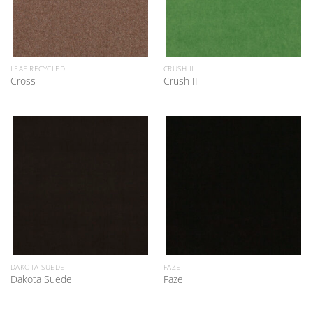
LEAF RECYCLED
CRUSH II
Cross
Crush II
DAKOTA SUEDE
FAZE
Dakota Suede
Faze