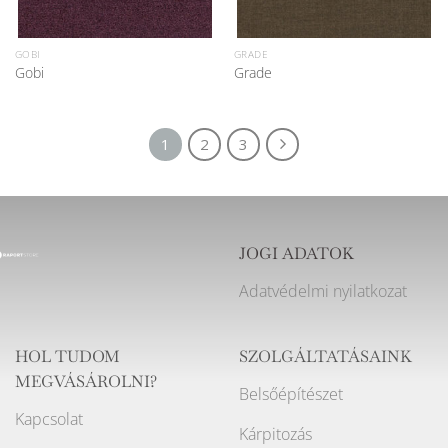
GOBI
GRADE
Gobi
Grade
1
2
3
JOGI ADATOK
Adatvédelmi nyilatkozat
HOL TUDOM
SZOLGÁLTATÁSAINK
MEGVÁSÁROLNI?
Belsőépítészet
Kapcsolat
Kárpitozás