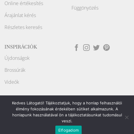
Online értékesítés
Függönyözés
Árajánlat kérés
Részletes keresés
INSPIRÁCIÓK
Újdonságok
Brossúrák
Videók
Kedves Látogató! Tájékoztatjuk, hogy a honlap felhasználói
élmény fokozásának érdekében sütiket alkalmazunk. A
honlapunk használatával ön a tájékoztatásunkat tudomásul
Weboldalt készítette:
veszi.
Elfogadom
Copyright ©2026
Raport Store