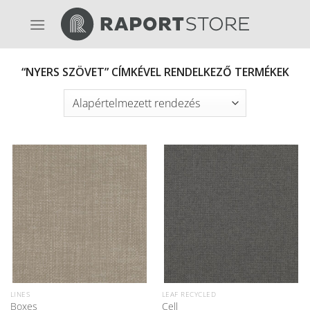
Skip
to
content
“NYERS SZÖVET” CÍMKÉVEL RENDELKEZŐ TERMÉKEK
LINES
LEAF RECYCLED
Boxes
Cell