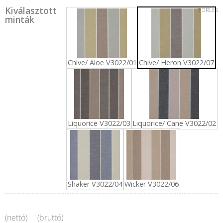
Kiválasztott
TÖRLÉS
minták
Chive/ Aloe V3022/01
Chive/ Heron V3022/07
Liquorice V3022/03
Liquorice/ Cane V3022/02
Shaker V3022/04
Wicker V3022/06
(nettó)
(bruttó)