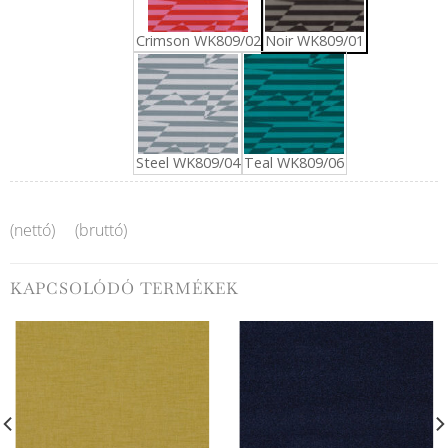
Noir WK809/01
Crimson WK809/02
Steel WK809/04
Teal WK809/06
(nettó)
(bruttó)
KAPCSOLÓDÓ TERMÉKEK