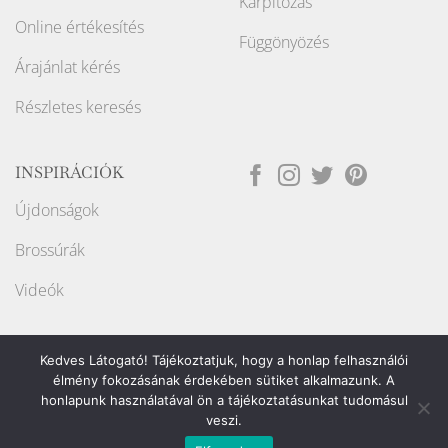
Kárpitozás
Online értékesítés
Függönyözés
Árajánlat kérés
Részletes keresés
INSPIRÁCIÓK
Újdonságok
Brossúrák
Videók
Kedves Látogató! Tájékoztatjuk, hogy a honlap felhasználói
élmény fokozásának érdekében sütiket alkalmazunk. A
honlapunk használatával ön a tájékoztatásunkat tudomásul
Weboldalt készítette:
veszi.