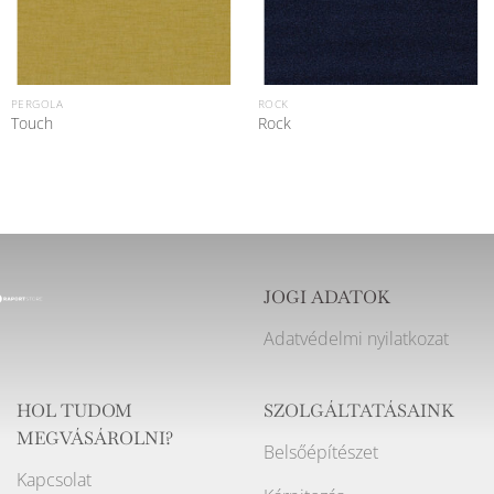
PERGOLA
ROCK
Touch
Rock
JOGI ADATOK
Adatvédelmi nyilatkozat
HOL TUDOM
SZOLGÁLTATÁSAINK
MEGVÁSÁROLNI?
Belsőépítészet
Kapcsolat