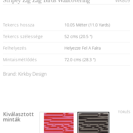
Stripey Zig Zag Birds Wallcovering
WK809
Tekercs hossza
10.05 Méter (11.0 Yards)
Tekercs szélessége
52 cms (20.5 ")
Felhelyezés
Helyezze Fel A Falra
Mintaismétlődés
72.0 cms (28.3 ")
Brand: Kirkby Design
TÖRLÉS
Kiválasztott
minták