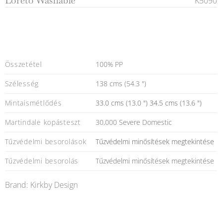
Loreto Washable
K5090
Összetétel
100% PP
Szélesség
138 cms (54.3 ")
Mintaismétlődés
33.0 cms (13.0 ") 34.5 cms (13.6 ")
Martindale kopásteszt
30,000 Severe Domestic
Tűzvédelmi besorolások
Tűzvédelmi minősítések megtekintése
Tűzvédelmi besorolás
Tűzvédelmi minősítések megtekintése
Brand: Kirkby Design