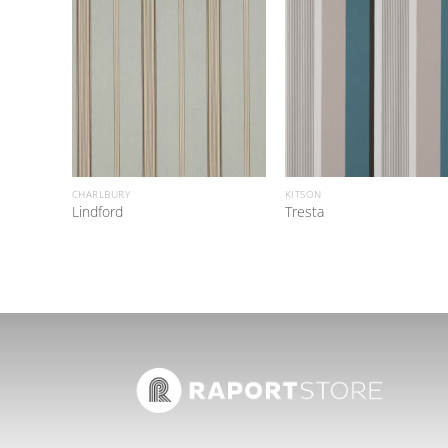
CHARLBURY
KITSON
Lindford
Tresta