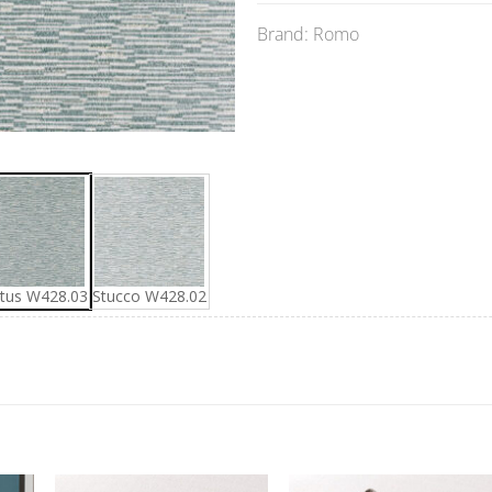
Brand: Romo
atus W428.03
Stucco W428.02