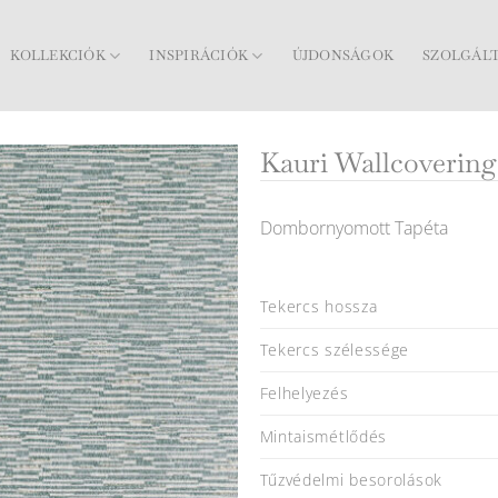
KOLLEKCIÓK
INSPIRÁCIÓK
ÚJDONSÁGOK
SZOLGÁL
Kauri Wallcovering
Dombornyomott Tapéta
Tekercs hossza
Tekercs szélessége
Felhelyezés
Mintaismétlődés
Tűzvédelmi besorolások