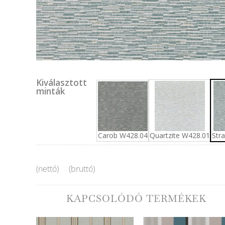
Kiválasztott
minták
Carob W428.04
Quartzite W428.01
Str
(nettó)
(bruttó)
KAPCSOLÓDÓ TERMÉKEK