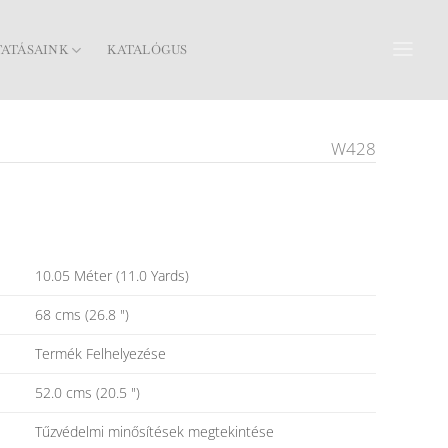
TATÁSAINK
KATALÓGUS
W428
10.05 Méter (11.0 Yards)
68 cms (26.8 ")
Termék Felhelyezése
52.0 cms (20.5 ")
Tűzvédelmi minősítések megtekintése