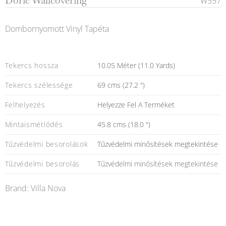
Doric Wallcovering
W557
Dombornyomott Vinyl Tapéta
Tekercs hossza
10.05 Méter (11.0 Yards)
Tekercs szélessége
69 cms (27.2 ")
Felhelyezés
Helyezze Fel A Terméket
Mintaismétlődés
45.8 cms (18.0 ")
Tűzvédelmi besorolások
Tűzvédelmi minősítések megtekintése
Tűzvédelmi besorolás
Tűzvédelmi minősítések megtekintése
Brand: Villa Nova