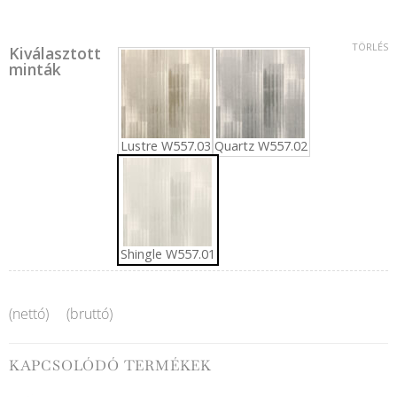
TÖRLÉS
Kiválasztott
minták
Lustre W557.03
Quartz W557.02
Shingle W557.01
(nettó)
(bruttó)
KAPCSOLÓDÓ TERMÉKEK