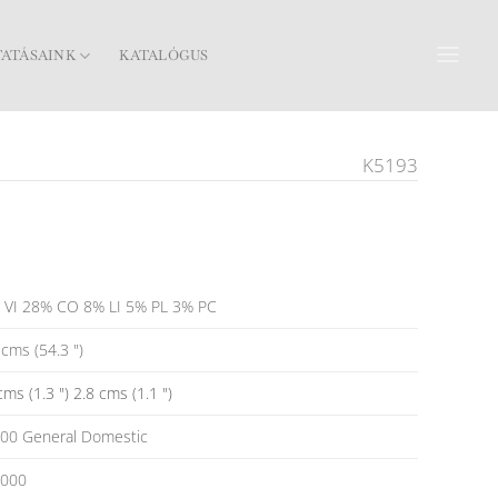
TATÁSAINK
KATALÓGUS
K5193
 VI 28% CO 8% LI 5% PL 3% PC
cms (54.3 ")
cms (1.3 ") 2.8 cms (1.1 ")
000 General Domestic
,000