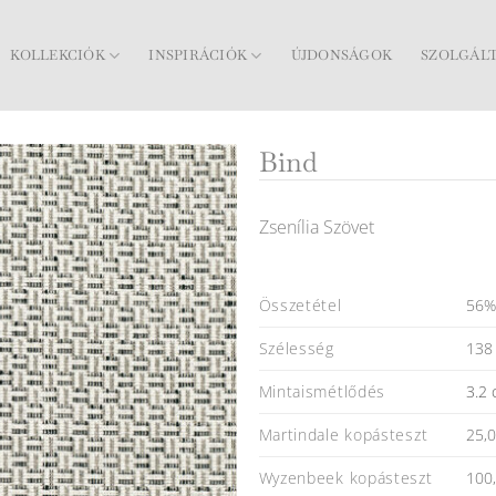
KOLLEKCIÓK
INSPIRÁCIÓK
ÚJDONSÁGOK
SZOLGÁL
Bind
Zsenília Szövet
56%
Összetétel
138 
Szélesség
3.2 
Mintaismétlődés
25,
Martindale kopásteszt
100
Wyzenbeek kopásteszt