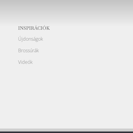
INSPIRÁCIÓK
Újdonságok
Brossúrák
Videók