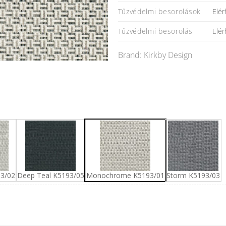
Elér
Tűzvédelmi besorolások
Elér
Tűzvédelmi besorolás
Brand: Kirkby Design
93/02
Deep Teal K5193/05
Monochrome K5193/01
Storm K5193/03