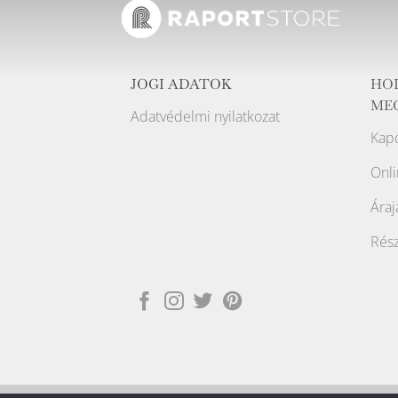
JOGI ADATOK
HO
ME
Adatvédelmi nyilatkozat
Kapc
Onli
Áraj
Rész