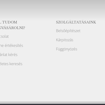
L TUDOM
SZOLGÁLTATÁSAINK
GVÁSÁROLNI?
Belsőépítészet
solat
Kárpitozás
ne értékesítés
Függönyözés
ánlat kérés
letes keresés