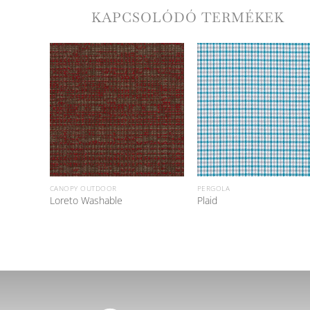
KAPCSOLÓDÓ TERMÉKEK
CANOPY OUTDOOR
PERGOLA
Loreto Washable
Plaid