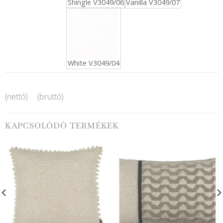
Shingle V3049/06
Vanilla V3049/07
White V3049/04
(nettó)
(bruttó)
KAPCSOLÓDÓ TERMÉKEK