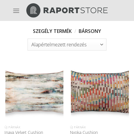
Skip
to
content
SZEGÉLY TERMÉK
/
BÁRSONY
ÚJ PÁRNÁK
ÚJ PÁRNÁK
Inaya Velvet Cushion
Nyoka Cushion