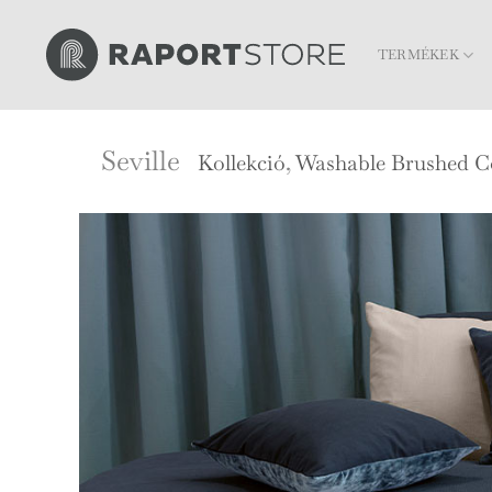
Skip
to
TERMÉKEK
content
Seville
Kollekció
,
Washable Brushed C