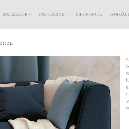
KOLLEKCIÓK
INSPIRÁCIÓK
ÚJDONSÁGOK
SZOLGÁL
otton
A
k
s
f
é
n
s
k