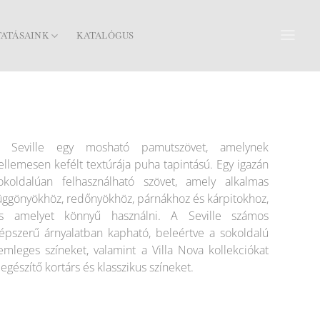
TATÁSAINK
KATALÓGUS
 Seville egy mosható pamutszövet, amelynek
ellemesen kefélt textúrája puha tapintású. Egy igazán
okoldalúan felhasználható szövet, amely alkalmas
üggönyökhöz, redőnyökhöz, párnákhoz és kárpitokhoz,
s amelyet könnyű használni. A Seville számos
épszerű árnyalatban kapható, beleértve a sokoldalú
emleges színeket, valamint a Villa Nova kollekciókat
iegészítő kortárs és klasszikus színeket.