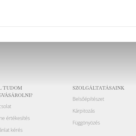
L TUDOM
SZOLGÁLTATÁSAINK
GVÁSÁROLNI?
Belsőépítészet
solat
Kárpitozás
ne értékesítés
Függönyözés
ánlat kérés