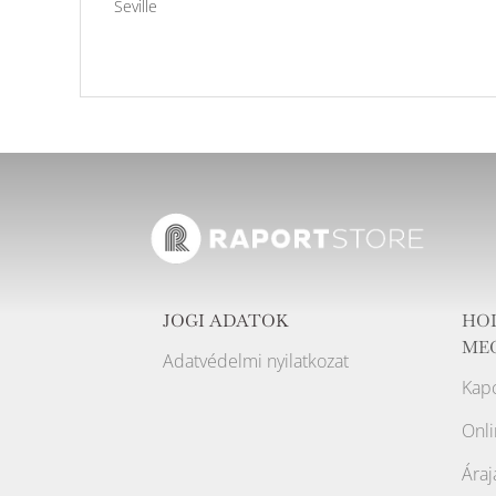
Seville
JOGI ADATOK
HO
ME
Adatvédelmi nyilatkozat
Kapc
Onli
Áraj