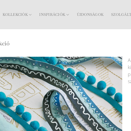
KOLLEKCIÓK
INSPIRÁCIÓK
ÚJDONSÁGOK
SZOLGÁL
kció
A
k
p
s