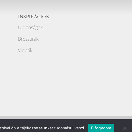
INSPIRÁCIÓK
Újdonságok
Brossúrák
Videók
Weboldalt készítette:
tával ön a tájékoztatásunkat tudomásul veszi.
Elfogadom