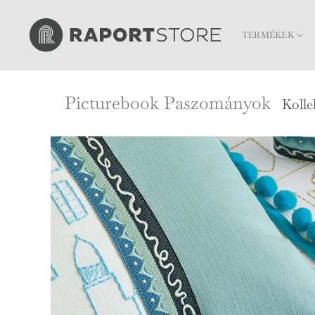
Skip
to
TERMÉKEK
content
Picturebook Paszományok
Kolle