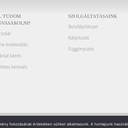
L TUDOM
SZOLGÁLTATÁSAINK
GVÁSÁROLNI?
Belsőépítészet
solat
Kárpitozás
ne értékesítés
Függönyözés
ánlat kérés
letes keresés
élmény fokozásának érdekében sütiket alkalmazunk. A honlapunk használa