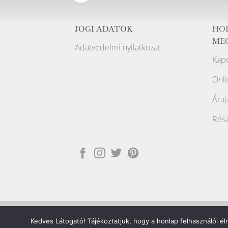
JOGI ADATOK
HO
ME
Adatvédelmi nyilatkozat
Kapc
Onli
Áraj
Rész
Copyright ©2026
Raport Store
Kedves Látogató! Tájékoztatjuk, hogy a honlap felhasználói 