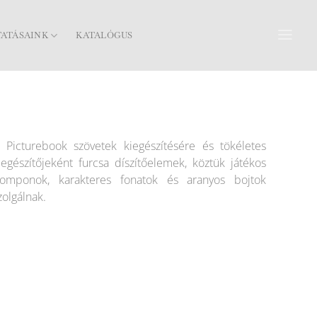
TATÁSAINK
KATALÓGUS
 Picturebook szövetek kiegészítésére és tökéletes
iegészítőjeként furcsa díszítőelemek, köztük játékos
omponok, karakteres fonatok és aranyos bojtok
zolgálnak.