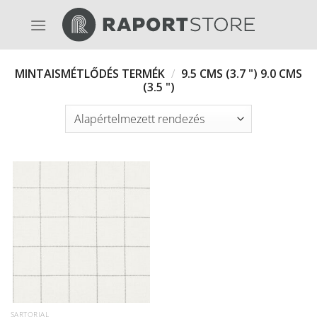
Skip
to
content
MINTAISMÉTLŐDÉS TERMÉK
/
9.5 CMS (3.7 ") 9.0 CMS
(3.5 ")
SARTORIAL