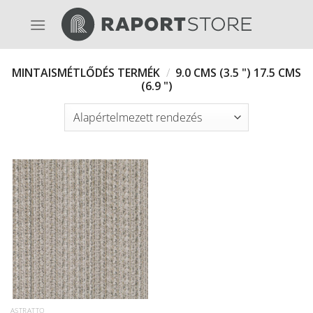
Skip
to
content
MINTAISMÉTLŐDÉS TERMÉK
/
9.0 CMS (3.5 ") 17.5 CMS
(6.9 ")
ASTRATTO