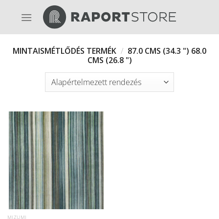
Skip
to
content
MINTAISMÉTLŐDÉS TERMÉK
/
87.0 CMS (34.3 ") 68.0
CMS (26.8 ")
MIZUMI