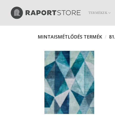
Skip
to
TERMÉKEK
content
MINTAISMÉTLŐDÉS TERMÉK
/
81.