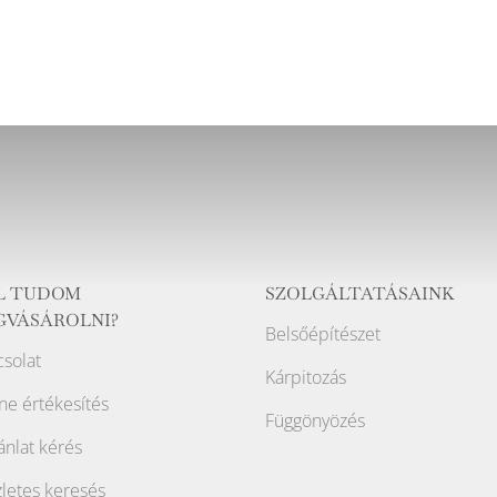
L TUDOM
SZOLGÁLTATÁSAINK
GVÁSÁROLNI?
Belsőépítészet
solat
Kárpitozás
ne értékesítés
Függönyözés
ánlat kérés
letes keresés