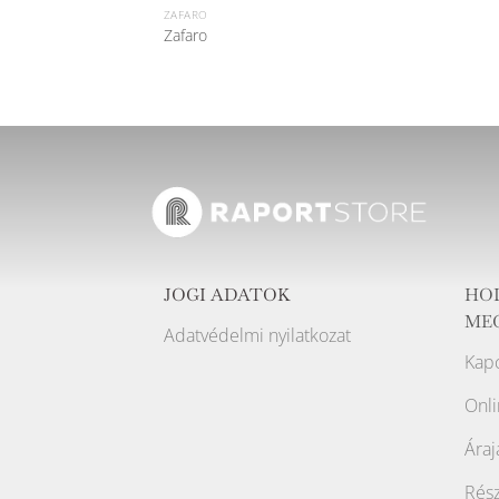
ZAFARO
Zafaro
JOGI ADATOK
HO
ME
Adatvédelmi nyilatkozat
Kapc
Onli
Áraj
Rész