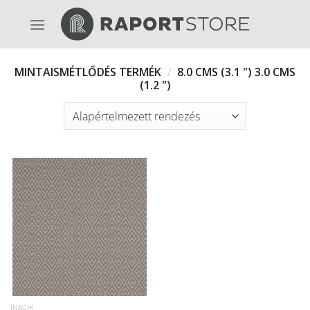
Skip
to
content
MINTAISMÉTLŐDÉS TERMÉK
/
8.0 CMS (3.1 ") 3.0 CMS
(1.2 ")
INACHI