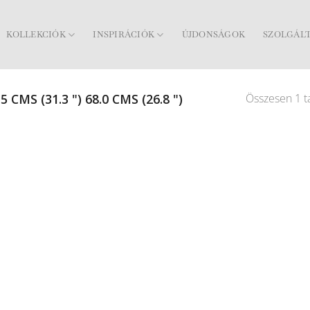
KOLLEKCIÓK
INSPIRÁCIÓK
ÚJDONSÁGOK
SZOLGÁL
Összesen 1 ta
5 CMS (31.3 ") 68.0 CMS (26.8 ")