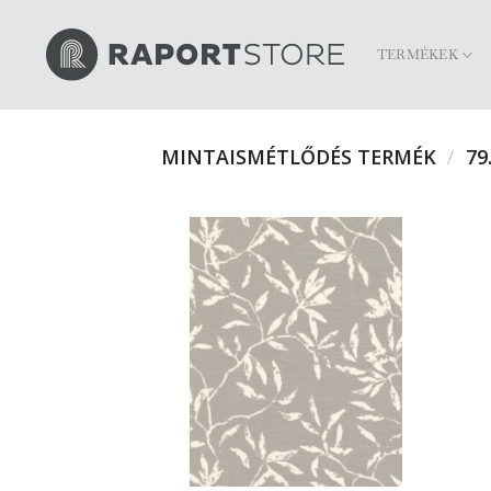
Skip
to
TERMÉKEK
content
MINTAISMÉTLŐDÉS TERMÉK
/
79.