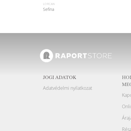
LORCAN
Sefina
JOGI ADATOK
HO
ME
Adatvédelmi nyilatkozat
Kapc
Onli
Áraj
Rész