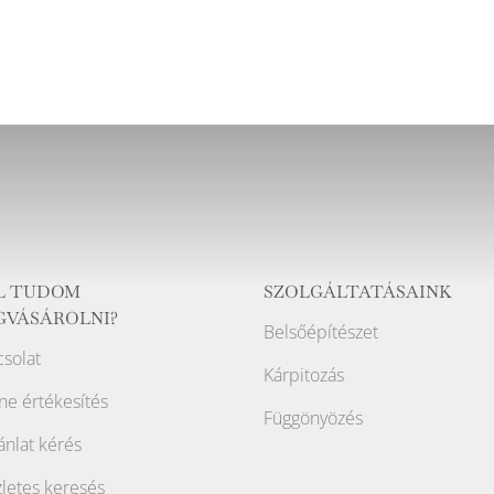
L TUDOM
SZOLGÁLTATÁSAINK
GVÁSÁROLNI?
Belsőépítészet
solat
Kárpitozás
ne értékesítés
Függönyözés
ánlat kérés
letes keresés