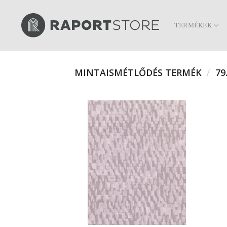
Skip
to
TERMÉKEK
content
MINTAISMÉTLŐDÉS TERMÉK
/
79.