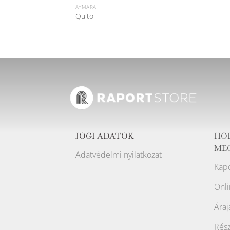
AYMARA
Quito
JOGI ADATOK
HO
ME
Adatvédelmi nyilatkozat
Kapc
Onli
Áraj
Rész