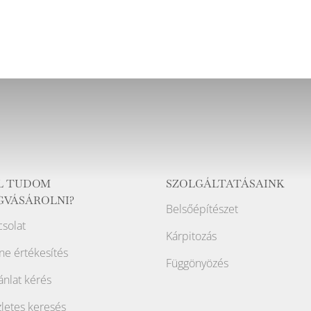
L TUDOM
SZOLGÁLTATÁSAINK
GVÁSÁROLNI?
Belsőépítészet
solat
Kárpitozás
ne értékesítés
Függönyözés
ánlat kérés
letes keresés