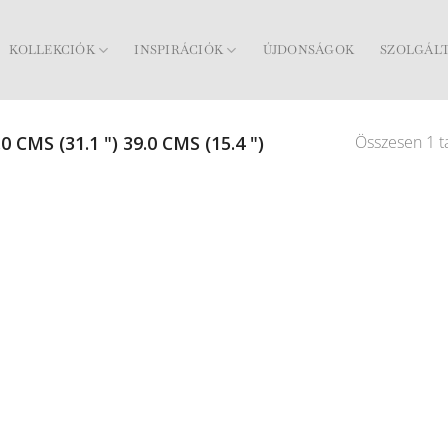
KOLLEKCIÓK
INSPIRÁCIÓK
ÚJDONSÁGOK
SZOLGÁL
Összesen 1 ta
0 CMS (31.1 ") 39.0 CMS (15.4 ")