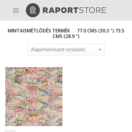
Skip
to
content
MINTAISMÉTLŐDÉS TERMÉK
/
77.0 CMS (30.3 ") 73.5
CMS (28.9 ")
ZAFARO