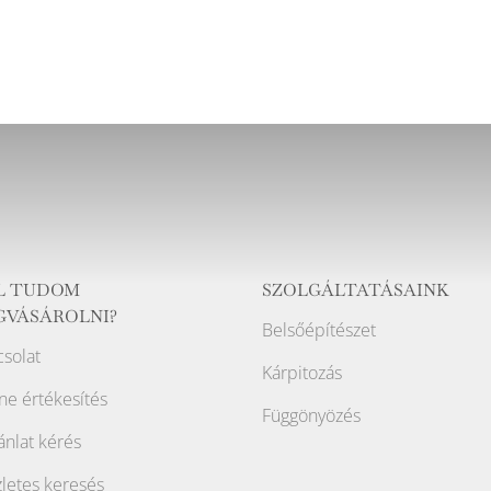
L TUDOM
SZOLGÁLTATÁSAINK
GVÁSÁROLNI?
Belsőépítészet
solat
Kárpitozás
ne értékesítés
Függönyözés
ánlat kérés
letes keresés