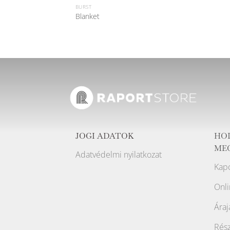
BURST
Blanket
JOGI ADATOK
HO
ME
Adatvédelmi nyilatkozat
Kapc
Onli
Áraj
Rész