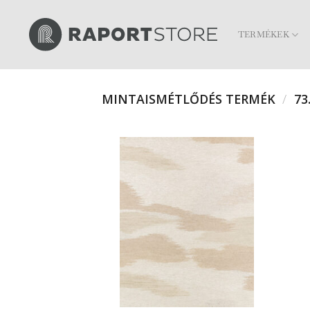
Skip
to
TERMÉKEK
content
MINTAISMÉTLŐDÉS TERMÉK
/
73.