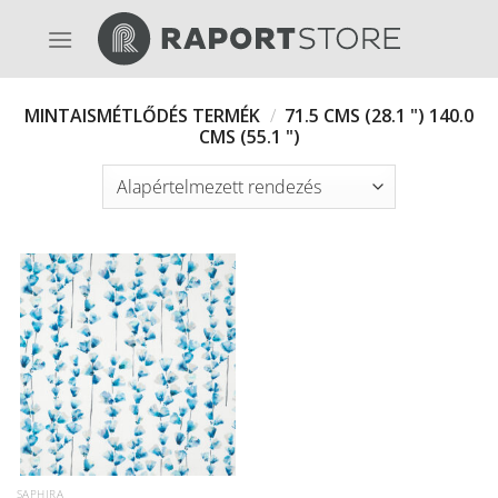
Skip
to
content
MINTAISMÉTLŐDÉS TERMÉK
/
71.5 CMS (28.1 ") 140.0
CMS (55.1 ")
SAPHIRA